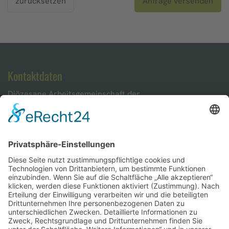
zurücksetzen
Anfrage versenden
Kontaktdaten
Diözesane Arbeitsgemeinschaft der
Mitarbeitervertretungen im Bereich der kirchlichen
Schulen und sonstigen kirchlichen Rechtsträger in
der Diözese Würzburg (DiAG MAV C)
E-Mail:
diag-mav-c@bistum-wuerzburg.de
Kontakt
Anfrage direkt senden
Startseite
Zurück zur Startseite